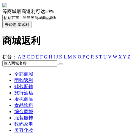
等商城最高返利可达
50%
商城返利
拼音：
A
B
C
D
E
F
G
H
I
J
K
L
M
N
O
P
Q
R
S
T
U
V
W
X
Y
Z
全部商城
团购返利
鞋包配饰
旅行酒店
虚拟商品
食品饮料
综合商城
服装服饰
数码家电
美容化妆